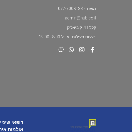
משרד - 077-7008133
admin@hub.co.il
קקל 41, ק.ביאליק
שעות פעילות : א'-ה' 8:00 - 19:00
רופאי שיניי
אולמות איר