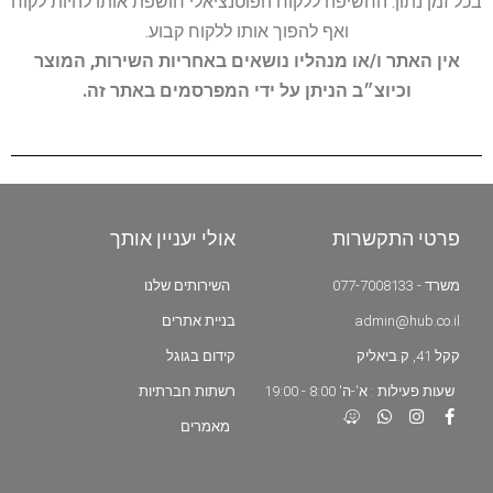
בכל זמן נתון. החשיפה ללקוח הפוטנציאלי חושפת אותו להיות לקוח
ואף להפוך אותו ללקוח קבוע.
אין האתר ו/או מנהליו נושאים באחריות השירות, המוצר
וכיוצ״ב הניתן על ידי המפרסמים באתר זה.
פרטי התקשרות
אולי יעניין אותך
משרד - 077-7008133
השירותים שלנו
admin@hub.co.il
בניית אתרים
קקל 41, ק.ביאליק
קידום בגוגל
שעות פעילות : א'-ה' 8:00 - 19:00
רשתות חברתיות
מאמרים