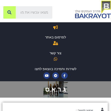
לפרסום באתר
צור קשר
לשירות ותמיכה בווצאפ לחצו
ג.ר.א.ס
איש קשר :