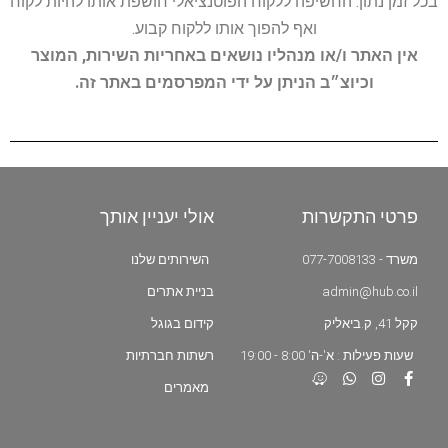
בכל זמן נתון. החשיפה ללקוח הפוטנציאלי חושפת אותו להיות לקוח
ואף להפוך אותו ללקוח קבוע.
אין האתר ו/או מנהליו נושאים באחריות השירות, המוצר
וכיוצ״ב הניתן על ידי המפרסמים באתר זה.
פרטי התקשרות
אולי יעניין אותך
משרד - 077-7008133
השירותים שלנו
admin@hub.co.il
בניית אתרים
קקל 41, ק.ביאליק
קידום בגוגל
שעות פעילות : א'-ה' 8:00 - 19:00
רשתות חברתיות
מאמרים