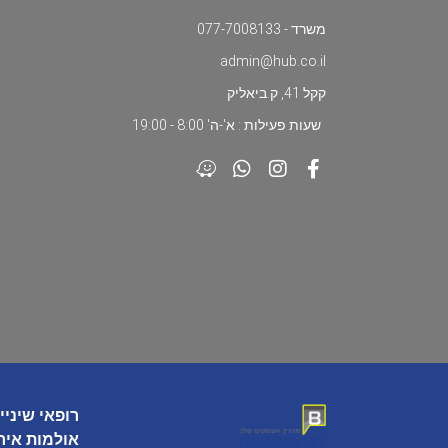
משרד - 077-7008133
admin@hub.co.il
קקל 41, ק.ביאליק
שעות פעילות : א'-ה' 8:00 - 19:00
רופאי שיניי
אולמות איר