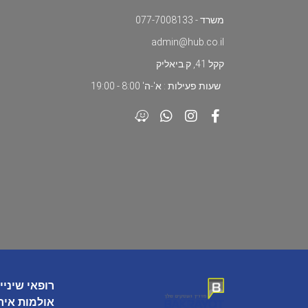
משרד - 077-7008133
admin@hub.co.il
קקל 41, ק.ביאליק
שעות פעילות : א'-ה' 8:00 - 19:00
רופאי שיניי
אולמות איר