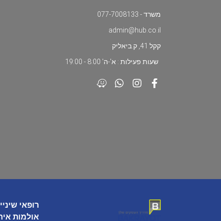
משרד - 077-7008133
admin@hub.co.il
קקל 41, ק.ביאליק
שעות פעילות : א'-ה' 8:00 - 19:00
רופאי שיניי
אולמות איר