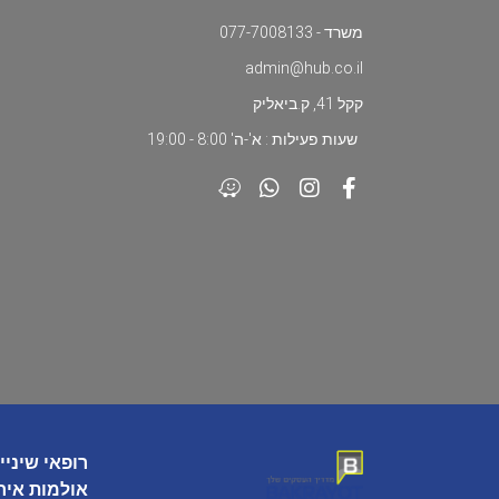
משרד - 077-7008133
admin@hub.co.il
קקל 41, ק.ביאליק
שעות פעילות : א'-ה' 8:00 - 19:00
רופאי שיניי
אולמות איר