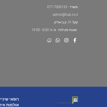
משרד - 077-7008133
admin@hub.co.il
קקל 41, ק.ביאליק
שעות פעילות : א'-ה' 8:00 - 19:00
רופאי שיניי
אולמות איר