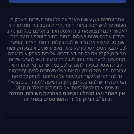
אתר עסקים bakrayot מאגד את כל נותני השירות והעסקים
העומדים לרשותכם באזור חיפה, קריות והסביבה. מטרתו היא
לאפשר לכם למצוא את בית העסק הקרוב אליכם בכל זמן נתון,
לעדכן אתכם שעות פעילות, תחום, כתובת וטלפונים על מנת
שתוכלו למצוא את הדרוש לכם בקלות ונוחות. האתר יאפשר
לכם לקבל מספרי טלפון של בעלי מקצוע שונים ולבצע השוואות
מחירים, לקבל את כל המידע הדרוש על בית העסק אותו אתם
מחפשים ולדעת מתי ניתן לקבל מהם שירות או להגיע ישירות
לבית העסק ובעיקר להעניק לכם כמה שיותר מידע הדרוש
עבורכם. הפורטל מזמין גם את בעלי העסקים להיחשף לכמות
גדולה יותר של לקוחות, לענות על צרכיהם ולספק להם את
המידע הדרוש להם בכל זמן נתון. החשיפה ללקוח הפוטנציאלי
חושפת אותו להיות לקוח ואף להפוך אותו ללקוח קבוע.
אין האתר ו/או מנהליו נושאים באחריות השירות, המוצר
וכיוצ״ב הניתן על ידי המפרסמים באתר זה.