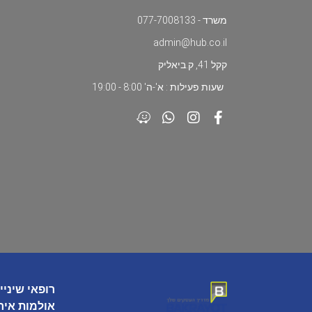
משרד - 077-7008133
admin@hub.co.il
קקל 41, ק.ביאליק
שעות פעילות : א'-ה' 8:00 - 19:00
רופאי שיניי
אולמות איר