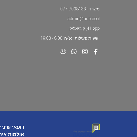
משרד - 077-7008133
admin@hub.co.il
קקל 41, ק.ביאליק
שעות פעילות : א'-ה' 8:00 - 19:00
רופאי שיניי
אולמות איר