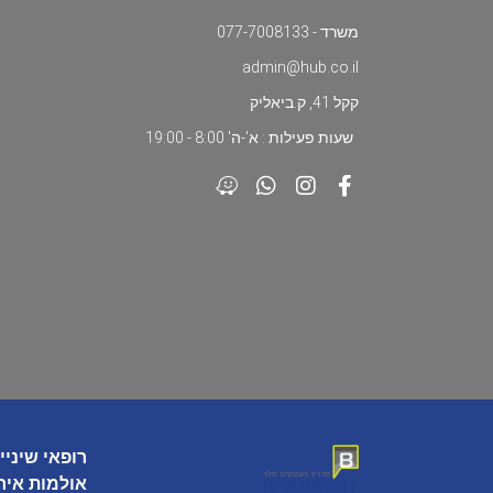
משרד - 077-7008133
admin@hub.co.il
קקל 41, ק.ביאליק
שעות פעילות : א'-ה' 8:00 - 19:00
רופאי שיניי
אולמות איר