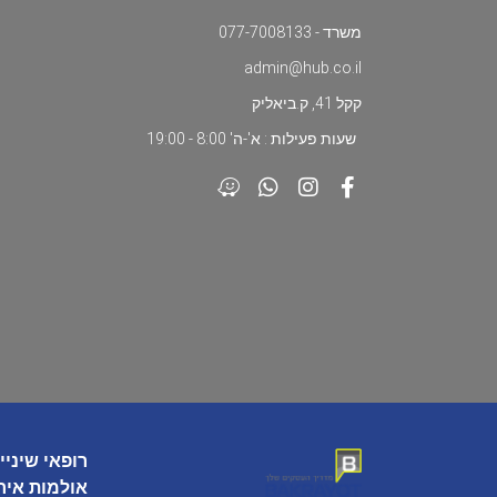
משרד - 077-7008133
admin@hub.co.il
קקל 41, ק.ביאליק
שעות פעילות : א'-ה' 8:00 - 19:00
רופאי שיניי
אולמות איר