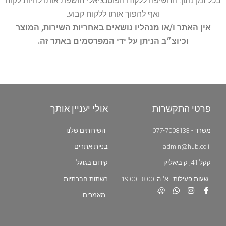
בכל זמן נתון. החשיפה ללקוח הפוטנציאלי חושפת אותו להיות לקוח
ואף להפוך אותו ללקוח קבוע.
אין האתר ו/או מנהליו נושאים באחריות השירות, המוצר
וכיוצ״ב הניתן על ידי המפרסמים באתר זה.
פרטי התקשרות
אולי יעניין אותך
משרד - 077-7008133
השירותים שלנו
admin@hub.co.il
בניית אתרים
קקל 41, ק.ביאליק
קידום בגוגל
שעות פעילות : א'-ה' 8:00 - 19:00
רשתות חברתיות
מאמרים