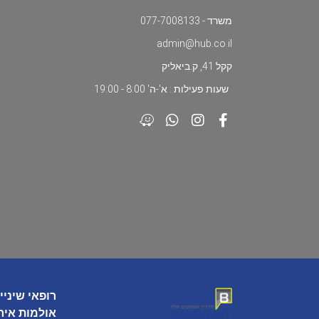
משרד - 077-7008133
admin@hub.co.il
קקל 41, ק.ביאליק
שעות פעילות : א'-ה' 8:00 - 19:00
רופאי שיניי
אולמות איר