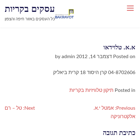
עסקים בקריות
כל העסקים באזור חיפה והצפון
א.א. טלוידאו
Posted on
דצמבר 14, 2012
by
admin
04-8702606 קרן היסוד 18 קרית ביאליק
Posted in
תיקון טלוויזיות בקריות
נ
Previous:
אמטל י.א.
Next:
טל – רם
י
אלקטרוניקה
ו
ו
כתיבת תגובה
ט