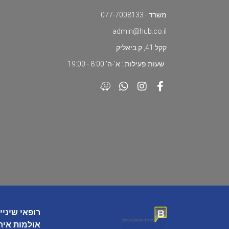
משרד - 077-7008133
admin@hub.co.il
קקל 41, ק.ביאליק
שעות פעילות : א'-ה' 8:00 - 19:00
רופאי שיניי
אולמות איר