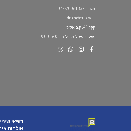
משרד - 077-7008133
admin@hub.co.il
קקל 41, ק.ביאליק
שעות פעילות : א'-ה' 8:00 - 19:00
רופאי שיניי
אולמות איר