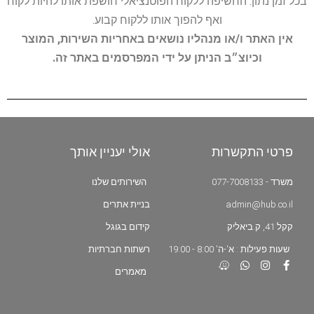
בכל זמן נתון. החשיפה ללקוח הפוטנציאלי חושפת אותו להיות לקוח
ואף להפוך אותו ללקוח קבוע.
אין האתר ו/או מנהליו נושאים באחריות השירות, המוצר
וכיוצ״ב הניתן על ידי המפרסמים באתר זה.
פרטי התקשרות
אולי יעניין אותך
משרד - 077-7008133
השירותים שלנו
admin@hub.co.il
בניית אתרים
קקל 41, ק.ביאליק
קידום בגוגל
שעות פעילות : א'-ה' 8:00 - 19:00
רשתות חברתיות
מאמרים