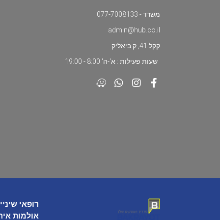
משרד - 077-7008133
admin@hub.co.il
קקל 41, ק.ביאליק
שעות פעילות : א'-ה' 8:00 - 19:00
רופאי שיניי
אולמות איר