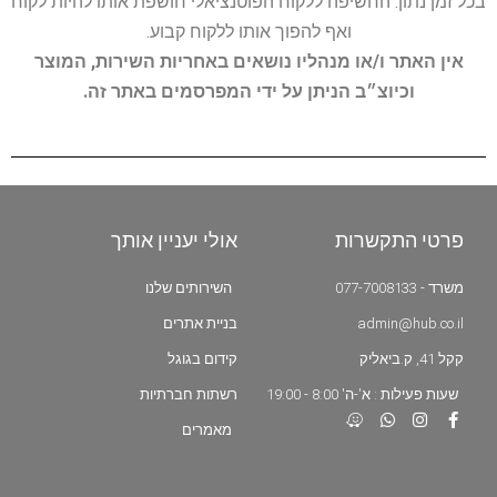
בכל זמן נתון. החשיפה ללקוח הפוטנציאלי חושפת אותו להיות לקוח
ואף להפוך אותו ללקוח קבוע.
אין האתר ו/או מנהליו נושאים באחריות השירות, המוצר
וכיוצ״ב הניתן על ידי המפרסמים באתר זה.
פרטי התקשרות
אולי יעניין אותך
משרד - 077-7008133
השירותים שלנו
admin@hub.co.il
בניית אתרים
קקל 41, ק.ביאליק
קידום בגוגל
שעות פעילות : א'-ה' 8:00 - 19:00
רשתות חברתיות
מאמרים