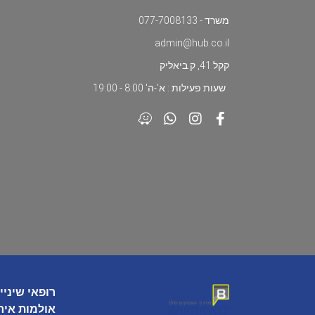
משרד - 077-7008133
admin@hub.co.il
קקל 41, ק.ביאליק
שעות פעילות : א'-ה' 8:00 - 19:00
רופאי שיניי
אולמות איר