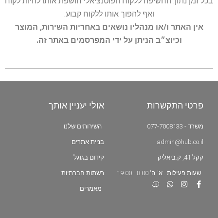
בכל זמן נתון. החשיפה ללקוח הפוטנציאלי חושפת אותו להיות לקוח
ואף להפוך אותו ללקוח קבוע.
אין האתר ו/או מנהליו נושאים באחריות השירות, המוצר
וכיוצ״ב הניתן על ידי המפרסמים באתר זה.
פרטי התקשרות
אולי יעניין אותך
משרד - 077-7008133
השירותים שלנו
admin@hub.co.il
בניית אתרים
קקל 41, ק.ביאליק
קידום בגוגל
שעות פעילות : א'-ה' 8:00 - 19:00
רשתות חברתיות
מאמרים