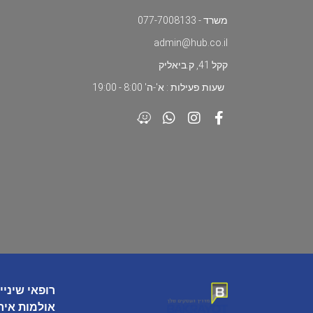
משרד - 077-7008133
admin@hub.co.il
קקל 41, ק.ביאליק
שעות פעילות : א'-ה' 8:00 - 19:00
רופאי שיניי
אולמות איר