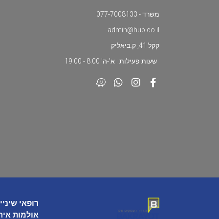
משרד - 077-7008133
admin@hub.co.il
קקל 41, ק.ביאליק
שעות פעילות : א'-ה' 8:00 - 19:00
רופאי שיניי
אולמות איר