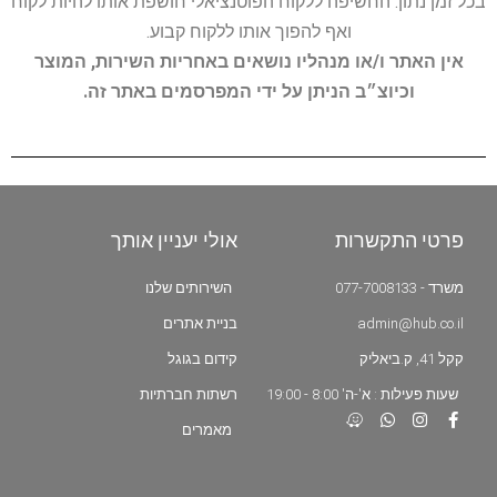
בכל זמן נתון. החשיפה ללקוח הפוטנציאלי חושפת אותו להיות לקוח
ואף להפוך אותו ללקוח קבוע.
אין האתר ו/או מנהליו נושאים באחריות השירות, המוצר
וכיוצ״ב הניתן על ידי המפרסמים באתר זה.
פרטי התקשרות
אולי יעניין אותך
משרד - 077-7008133
השירותים שלנו
admin@hub.co.il
בניית אתרים
קקל 41, ק.ביאליק
קידום בגוגל
שעות פעילות : א'-ה' 8:00 - 19:00
רשתות חברתיות
מאמרים