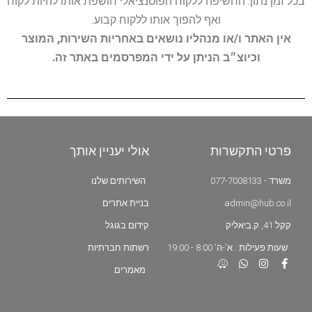
בכל זמן נתון. החשיפה ללקוח הפוטנציאלי חושפת אותו להיות לקוח
ואף להפוך אותו ללקוח קבוע.
אין האתר ו/או מנהליו נושאים באחריות השירות, המוצר
וכיוצ״ב הניתן על ידי המפרסמים באתר זה.
פרטי התקשרות
אולי יעניין אותך
משרד - 077-7008133
השירותים שלנו
admin@hub.co.il
בניית אתרים
קקל 41, ק.ביאליק
קידום בגוגל
שעות פעילות : א'-ה' 8:00 - 19:00
רשתות חברתיות
מאמרים