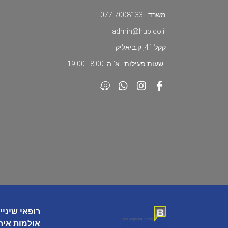
משרד - 077-7008133
admin@hub.co.il
קקל 41, ק.ביאליק
שעות פעילות : א'-ה' 8:00 - 19:00
רופאי שיניי
אולמות איר