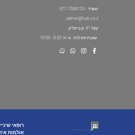
משרד - 077-7008133
admin@hub.co.il
קקל 41, ק.ביאליק
שעות פעילות : א'-ה' 8:00 - 19:00
רופאי שיניי
אולמות איר