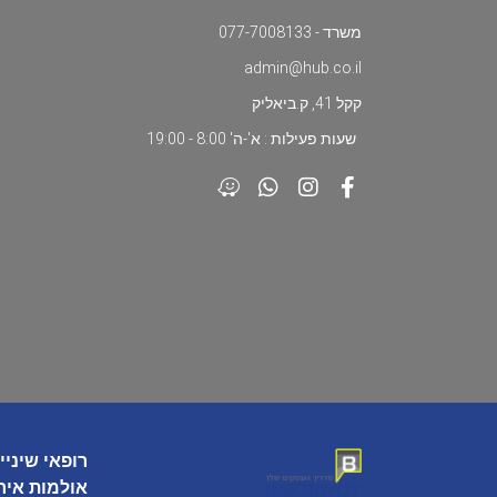
משרד - 077-7008133
admin@hub.co.il
קקל 41, ק.ביאליק
שעות פעילות : א'-ה' 8:00 - 19:00
רופאי שיניי
אולמות איר