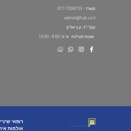
משרד - 077-7008133
admin@hub.co.il
קקל 41, ק.ביאליק
שעות פעילות : א'-ה' 8:00 - 19:00
רופאי שיניי
אולמות איר