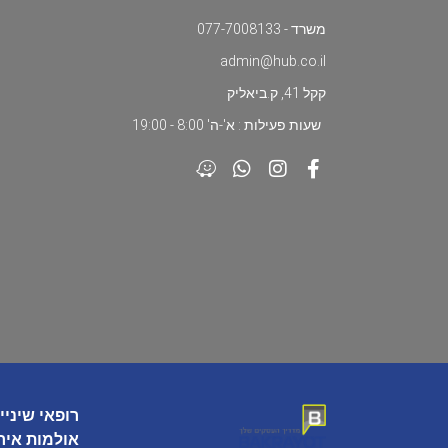
משרד - 077-7008133
admin@hub.co.il
קקל 41, ק.ביאליק
שעות פעילות : א'-ה' 8:00 - 19:00
רופאי שיניי
אולמות איר