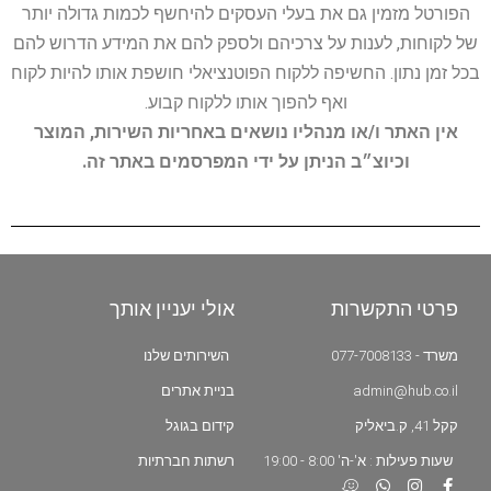
הפורטל מזמין גם את בעלי העסקים להיחשף לכמות גדולה יותר
של לקוחות, לענות על צרכיהם ולספק להם את המידע הדרוש להם
בכל זמן נתון. החשיפה ללקוח הפוטנציאלי חושפת אותו להיות לקוח
ואף להפוך אותו ללקוח קבוע.
אין האתר ו/או מנהליו נושאים באחריות השירות, המוצר
וכיוצ״ב הניתן על ידי המפרסמים באתר זה.
פרטי התקשרות
אולי יעניין אותך
משרד - 077-7008133
השירותים שלנו
admin@hub.co.il
בניית אתרים
קקל 41, ק.ביאליק
קידום בגוגל
שעות פעילות : א'-ה' 8:00 - 19:00
רשתות חברתיות